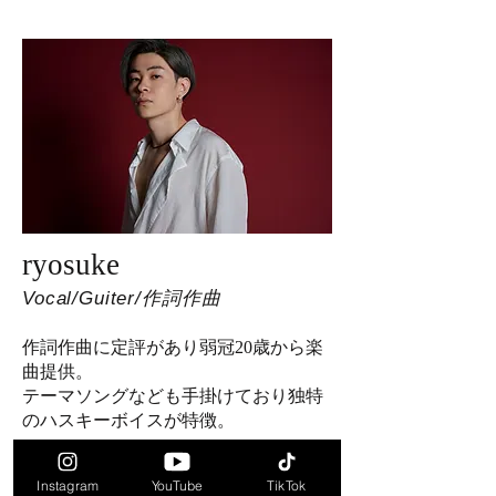
ryosuke
​Vocal/Guiter/作詞作曲
作詞作曲に定評があり弱冠20歳から楽
曲提供。
テーマソングなども手掛けており独特
のハスキーボイスが特徴。
Instagram
YouTube
TikTok