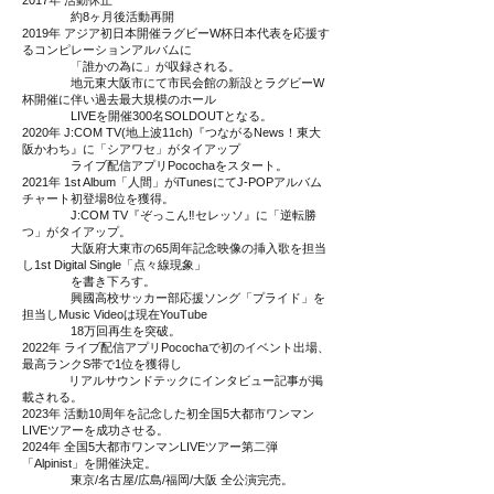
2017年 活動休止
約8ヶ月後活動再開
2019年 アジア初日本開催ラグビーW杯日本代表を応援す
るコンピレーションアルバムに
「誰かの為に」が収録される。
地元東大阪市にて市民会館の新設とラグビーW
杯開催に伴い過去最大規模のホール
LIVEを開催300名SOLDOUTとなる。
2020年 J:COM TV(地上波11ch)『つながるNews！東大
阪かわち』に「シアワセ」がタイアップ
ライブ配信アプリPocochaをスタート。
2021年 1st Album「人間」がiTunesにてJ-POPアルバム
チャート初登場8位を獲得。
J:COM TV『ぞっこん‼️セレッソ』に「逆転勝
つ」がタイアップ。
大阪府大東市の65周年記念映像の挿入歌を担当
し1st Digital Single「点々線現象」
を書き下ろす。
興國高校サッカー部応援ソング「プライド」を
担当しMusic Videoは現在YouTube
18万回再生を突破。
2022年 ライブ配信アプリPocochaで初のイベント出場、
最高ランクS帯で1位を獲得し
リアルサウンドテックにインタビュー記事が掲
載される。
2023年 活動10周年を記念した初全国5大都市ワンマン
LIVEツアーを成功させる。
​2024年 全国5大都市ワンマンLIVEツアー第二弾
「Alpinist」を開催決定。
東京/名古屋/広島/福岡/大阪 全公演完売。